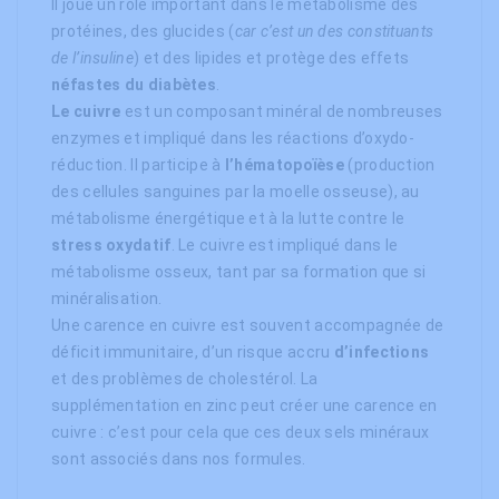
Il joue un rôle important dans le métabolisme des
protéines, des glucides (
car c’est un des constituants
de l’insuline
) et des lipides et protège des effets
néfastes du diabètes
.
Le cuivre
est un composant minéral de nombreuses
enzymes et impliqué dans les réactions d’oxydo-
réduction. Il participe à
l’hématopoïèse
(production
des cellules sanguines par la moelle osseuse), au
métabolisme énergétique et à la lutte contre le
stress oxydatif
. Le cuivre est impliqué dans le
métabolisme osseux, tant par sa formation que si
minéralisation.
Une carence en cuivre est souvent accompagnée de
déficit immunitaire, d’un risque accru
d’infections
et des problèmes de cholestérol. La
supplémentation en zinc peut créer une carence en
cuivre : c’est pour cela que ces deux sels minéraux
sont associés dans nos formules.