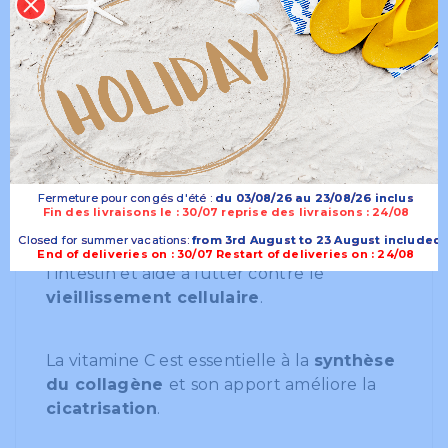
retrouvée dans les fruits et
légumes. Cependant c’est la plus fragile
des vitamines : les aliments exposés à la
chaleur ou à l’air perdent une grande
partie de leur teneur en vitamine C. Elle,
joue un rôle important dans de très
nombreux processus vitaux de l’organisme
dont
l’anti-oxydation
. C’est un facteur clé
Fermeture pour congés d'été :
Fermeture pour congés d'été :
du 03/08/26 au 23/08/26 inclus
du 03/08/26 au 23/08/26 inclus
des réactions de détoxification de
Fin des livraisons le : 30/07 reprise des livraisons : 24/08
l’organisme. La vitamine C est capital au
Closed for summer vacations:
Closed for summer vacations:
from 3rd August to 23 August included
from 3rd August to 23 August included
transport et à l'
absorption du fer
dans
End of deliveries on : 30/07 Restart of deliveries on : 24/08
l'intestin et aide à lutter contre le
vieillissement cellulaire
.
La vitamine C est essentielle à la
synthèse
du collagène
et son apport améliore la
cicatrisation
.