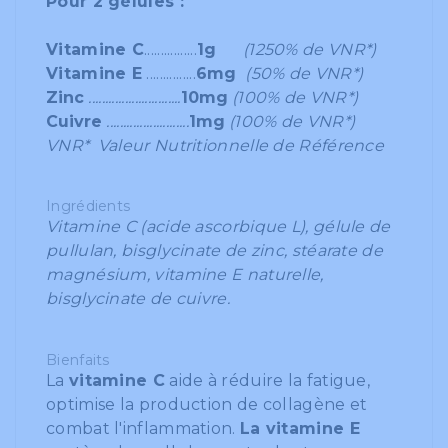
Pour
2 gélules
:
Vitamine C
................
1g
(1250% de VNR*)
Vitamine E
...............
6mg
(50%
de VNR*)
Zinc
............................
10mg
(100%
de VNR*)
Cuivre
.........................
1mg
(100%
de VNR*)
VNR* Valeur Nutritionnelle de Référence
Ingrédients
Vitamine C (acide ascorbique L), gélule de
pullulan, bisglycinate de zinc, stéarate de
magnésium, vitamine E naturelle,
bisglycinate de cuivre.
Bienfaits
La
vitamine C
aide à réduire la fatigue,
optimise la production de collagène et
combat l'inflammation.
La vitamine E