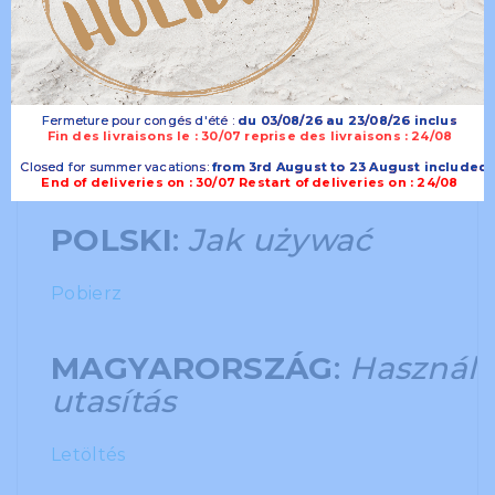
Descarregar
ΕΛΛΑΣ:
Πώς να το
χρησιμοποιήσετε
Fermeture pour congés d'été :
Fermeture pour congés d'été :
du 03/08/26 au 23/08/26 inclus
du 03/08/26 au 23/08/26 inclus
Fin des livraisons le : 30/07 reprise des livraisons : 24/08
Λήψη
Closed for summer vacations:
Closed for summer vacations:
from 3rd August to 23 August included
from 3rd August to 23 August included
End of deliveries on : 30/07 Restart of deliveries on : 24/08
POLSKI
:
Jak używać
Pobierz
MAGYARORSZÁG
:
Használa
utasítás
Letöltés