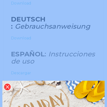
Download
DEUTSCH
:
Gebrauchsanweisung
Download
ESPAÑOL
:
Instrucciones
de uso
Descargar
PORTUGUÊS
:
Instruções
de utilização